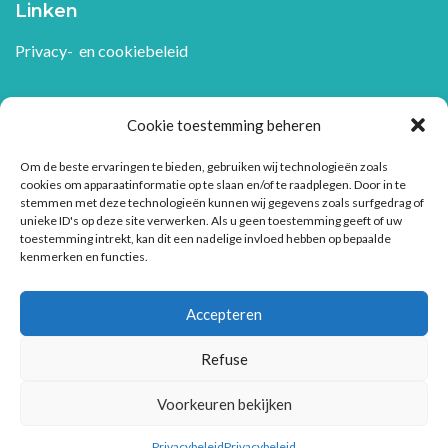
Linken
Privacy- en cookiebeleid
Repro PP CV
Cookie toestemming beheren
Raketstraat 50 bus 7
Om de beste ervaringen te bieden, gebruiken wij technologieën zoals
1130 Brussel
cookies om apparaatinformatie op te slaan en/of te raadplegen. Door in te
stemmen met deze technologieën kunnen wij gegevens zoals surfgedrag of
unieke ID's op deze site verwerken. Als u geen toestemming geeft of uw
+32 2 410 06 65
toestemming intrekt, kan dit een nadelige invloed hebben op bepaalde
kenmerken en functies.
info@repropp.be
Accepteren
Refuse
Voorkeuren bekijken
© 2026 |
C.V.B.A. Repro PP S.C.R.L.
Powered by
Privacybeleid
Privacybeleid