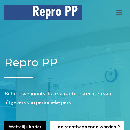
Repro PP
Beheersvennootschap van auteursrechten van uitgevers van
periodieke pers
Repro PP
Beheersvennootschap van auteursrechten van
uitgevers van periodieke pers
Wettelijk kader
Hoe rechthebbende worden ?